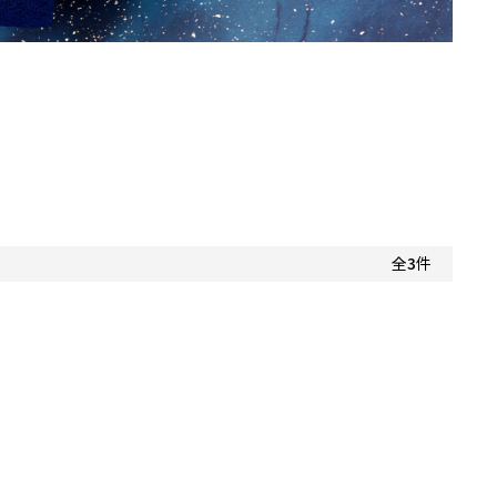
全
3
件