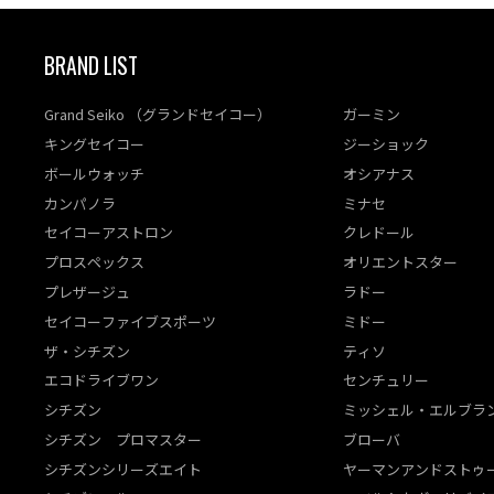
BRAND LIST
Grand Seiko （グランドセイコー）
ガーミン
キングセイコー
ジーショック
ボールウォッチ
オシアナス
カンパノラ
ミナセ
セイコーアストロン
クレドール
プロスペックス
オリエントスター
プレザージュ
ラドー
セイコーファイブスポーツ
ミドー
ザ・シチズン
ティソ
エコドライブワン
センチュリー
シチズン
ミッシェル・エルブラ
シチズン プロマスター
ブローバ
シチズンシリーズエイト
ヤーマンアンドストゥ