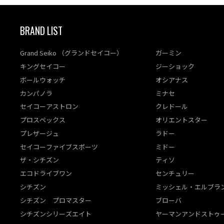
BRAND LIST
Grand Seiko （グランドセイコー）
ガーミン
キングセイコー
ジーショック
ボールウォッチ
オシアナス
カンパノラ
ミナセ
セイコーアストロン
クレドール
プロスペックス
オリエントスター
プレザージュ
ラドー
セイコーファイブスポーツ
ミドー
ザ・シチズン
ティソ
エコドライブワン
センチュリー
シチズン
ミッシェル・エルブラ
シチズン プロマスター
ブローバ
シチズンシリーズエイト
ヤーマンアンドストゥ