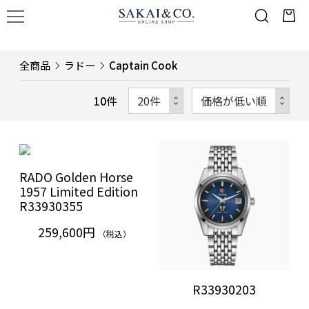
全商品
ラドー
Captain Cook
10
件
RADO Golden Horse
1957 Limited Edition
R33930355
259,600円
（税込）
R33930203