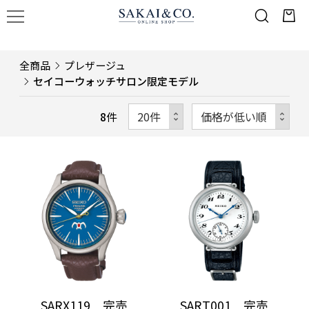
全商品
プレザージュ
セイコーウォッチサロン限定モデル
8
件
SARX119 完売
SART001 完売