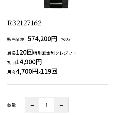
R32127162
574,200円
販売価格
（税込）
120回
最長
特別無金利クレジット
14,900円
初回
4,700円
119回
月々
x
数量：