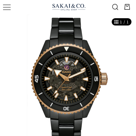
1
/
1