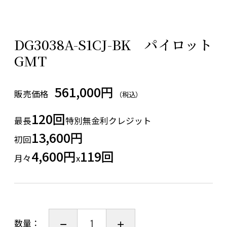
DG3038A-S1CJ-BK パイロット
GMT
561,000円
販売価格
（税込）
120回
最長
特別無金利クレジット
13,600円
初回
4,600円
119回
月々
x
数量：