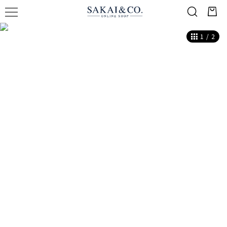
1
/
2