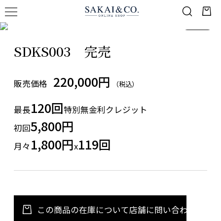
1
/
1
SDKS003 完売
220,000円
販売価格
（税込）
120回
最長
特別無金利クレジット
5,800円
初回
1,800円
119回
月々
x
この商品の在庫について店舗に問い合わせる