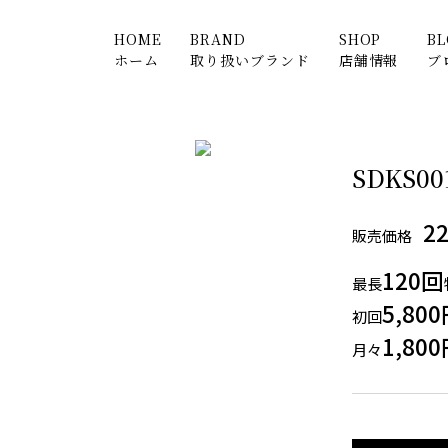
HOME
BRAND
SHOP
B
ホーム
取り扱いブランド
店舗情報
ブ
SDKS0
2
販売価格
120回
最長
5,80
初回
1,80
月々