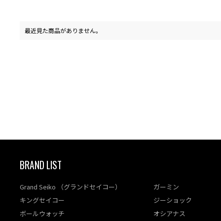
最近見た商品がありません。
BRAND LIST
Grand Seiko （グランドセイコー）
ガーミン
キングセイコー
ジーショック
ボールウォッチ
オシアナス