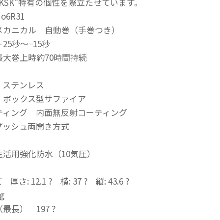
KSK”特有の個性を際立たせています。
6R31
メカニカル 自動巻（手巻つき）
25秒〜−15秒
最大巻上時約70時間持続
 ステンレス
 ボックス型サファイア
ティング 内面無反射コーティング
プッシュ両開き方式
生活用強化防水（10気圧）
: 12.1 ? 横: 37 ? 縦: 43.6 ?
g
最長） 197 ?