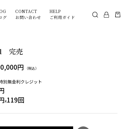
LOG
CONTACT
HELP
ログ
お問い合わせ
ご利用ガイド
01 完売
20,000円
（税込）
特別無金利クレジット
0円
0円
119回
x