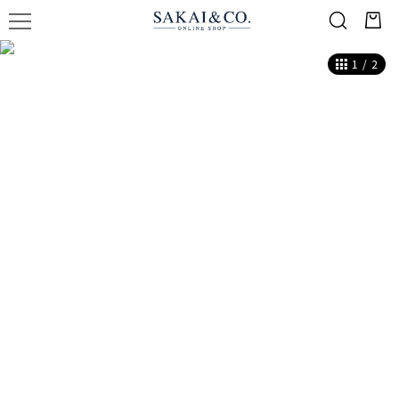
1
/
2