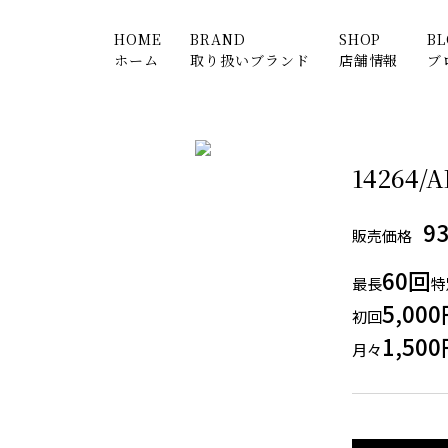
HOME
BRAND
SHOP
B
ホーム
取り扱いブランド
店舗情報
ブ
14264/
9
販売価格
60回
最長
特
5,00
初回
1,50
月々