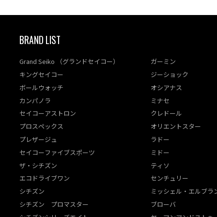
BRAND LIST
Grand Seiko （グランドセイコー）
ガーミン
キングセイコー
ジーショック
ボールウォッチ
オシアナス
カンパノラ
ミナセ
セイコーアストロン
クレドール
プロスペックス
オリエントスター
プレザージュ
ラドー
セイコーファイブスポーツ
ミドー
ザ・シチズン
ティソ
エコドライブワン
センチュリー
シチズン
ミッシェル・エルブラ
シチズン プロマスター
ブローバ