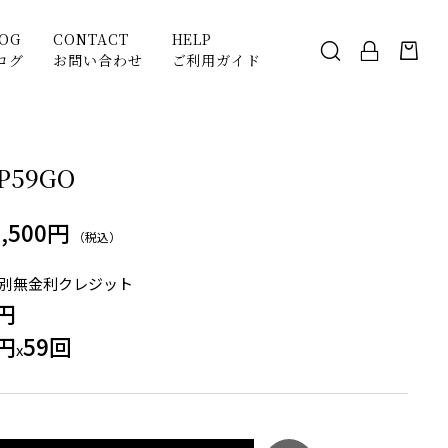
LOG
CONTACT
HELP
ログ
お問い合わせ
ご利用ガイド
AP59GO
3,500円
（税込）
別無金利クレジット
0円
0円
59回
x