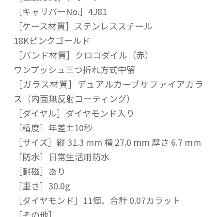
［キャリバーNo.］4J81
［ケース材質］ステンレススチール
18Kピンクゴールド
［バンド材質］クロコダイル（赤）
ワンプッシュ三つ折れ方式中留
［ガラス材質］デュアルカーブサファイアガラ
ス（内面無反射コーティング）
［ダイヤル］ダイヤモンド入り
［精度］年差±10秒
［サイズ］縦 31.3 mm 横 27.0 mm 厚さ 6.7 mm
［防水］日常生活用防水
［耐磁］あり
［重さ］30.0g
［ダイヤモンド］11個、合計 0.07カラット
［その他］