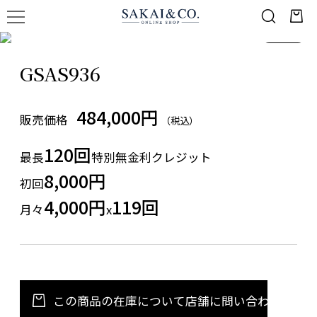
1
/
1
GSAS936
484,000円
販売価格
（税込）
120回
最長
特別無金利クレジット
8,000円
初回
4,000円
119回
月々
x
この商品の在庫について店舗に問い合わせる