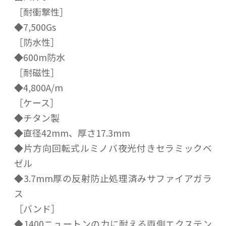
［耐衝撃性］
◆7,500Gs
［防水性］
◆600m防水
［耐磁性］
◆4,800A/m
［ケース］
◆チタン製
◆直径42mm、厚さ17.3mm
◆片方向回転式ルミノバ夜光付きセラミックベ
ゼル
◆3.7mm厚の反射防止処理済みサファイアガラ
ス
［バンド］
◆1400ニュートンの力に耐える両側エクステン