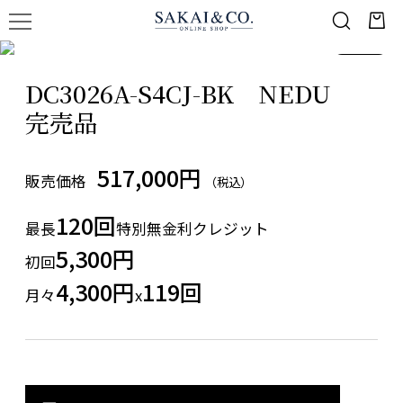
1
/
1
DC3026A-S4CJ-BK NEDU
完売品
517,000円
販売価格
（税込）
120回
最長
特別無金利クレジット
5,300円
初回
4,300円
119回
月々
x