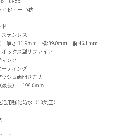
 6R55
25秒～－15秒
ンド
 ステンレス
厚さ:11.9mm 横:39.0mm 縦:46.1mm
 ボックス型サファイア
ティング
コーティング
プッシュ両開き方式
最長） 199.0mm
生活用強化防水（10気圧）
g