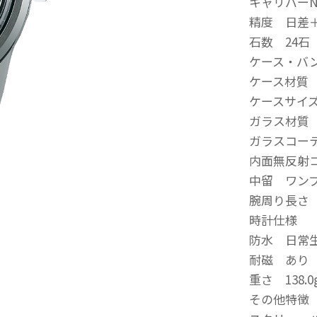
キャリバーNo
精度 日差＋
石数 24石
ケース・バ
ケース材質
ケースサイズ 
ガラス材質
ガラスコー
内面無反射
中留 ワン
腕周り長さ（
時計仕様
防水 日常
耐磁 あり
重さ 138.0
その他特徴