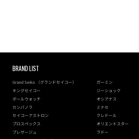
BRAND LIST
Grand Seiko （グランドセイコー）
ガーミン
キングセイコー
ジーショック
ボールウォッチ
オシアナス
カンパノラ
ミナセ
セイコーアストロン
クレドール
プロスペックス
オリエントスター
プレザージュ
ラドー