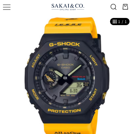
1
/
1