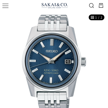
1
/
2