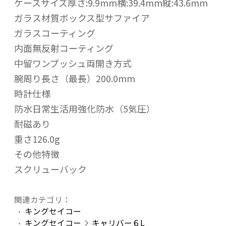
ケースサイズ厚さ:9.9mm横:39.4mm縦:43.6mm
ガラス材質ボックス型サファイア
ガラスコーティング
内面無反射コーティング
中留ワンプッシュ両開き方式
腕周り長さ（最長）200.0mm
時計仕様
防水日常生活用強化防水（5気圧）
耐磁あり
重さ126.0g
その他特徴
スクリューバック
関連カテゴリ：
キングセイコー
キングセイコー
キャリバー６L