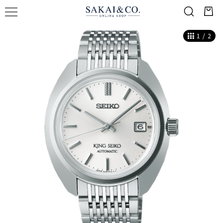
1
/
2