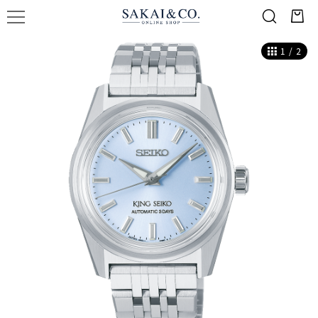
1
/
2