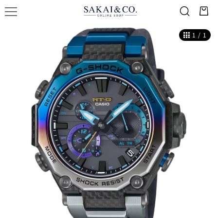
1
/
1