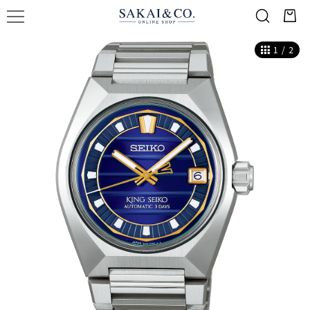
1
/
2