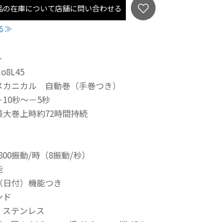
品の在庫について店舗に問い合わせる
る≫
ト
8L45
メカニカル 自動巻（手巻つき）
10秒～－5秒
最大巻上時約72時間持続
800振動/時（8振動/秒）
能
（日付）機能つき
ンド
 ステンレス