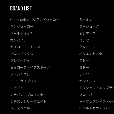
BRAND LIST
Grand Seiko （グランドセイコー）
ガーミン
キングセイコー
ジーショック
ボールウォッチ
オシアナス
カンパノラ
ミナセ
セイコーアストロン
クレドール
プロスペックス
オリエントスター
プレザージュ
ラドー
セイコーファイブスポーツ
ミドー
ザ・シチズン
ティソ
エコドライブワン
センチュリー
シチズン
ミッシェル・エルブラ
シチズン プロマスター
ブローバ
シチズンシリーズエイト
ヤーマンアンドストゥ
シチズンエル
ロベルトカヴァリバイ