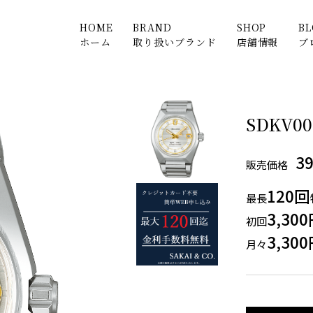
HOME
BRAND
SHOP
B
ホーム
取り扱いブランド
店舗情報
ブ
SDKV00
3
販売価格
120回
最長
3,30
初回
3,30
月々