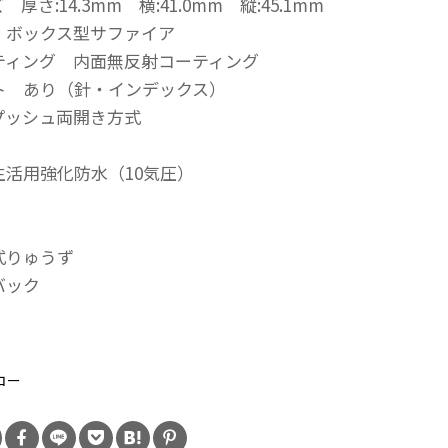
厚さ:14.3mm 横:41.0mm 縦:45.1mm
 ボックス型サファイア
ティング 内面無反射コーティング
ト あり（針・インデックス）
プッシュ両開き方式
生活用強化防水（10気圧）
式りゅうず
バック
：
コー