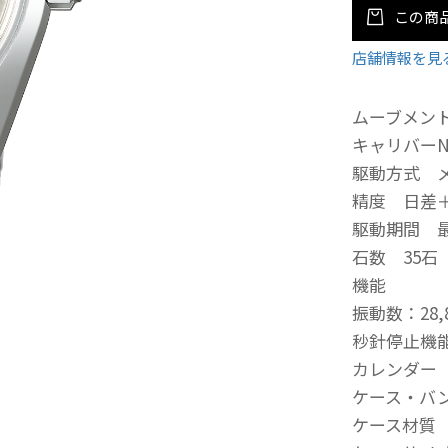
この商
店舗情報を見
ムーブメン
キャリバーNo
駆動方式 
精度 日差＋
駆動期間 
石数 35石
機能
振動数：28,
秒針停止機
カレンダー
ケース・バ
ケース材質