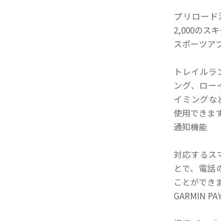
プリロード
2,000の
スポーツア
トレイルラ
ング、ロー
イミングな
使用できま
通知機能
対応するス
とで、電話
ことができ
GARMIN PA