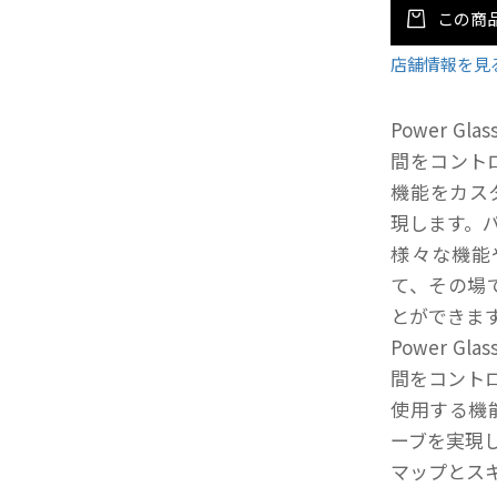
この商
店舗情報を見
Power 
間をコント
機能をカス
現します。
様々な機能
て、その場
とができま
Power 
間をコント
使用する機
ーブを実現
マップとス