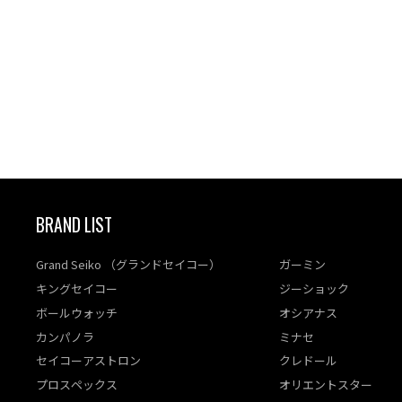
BRAND LIST
Grand Seiko （グランドセイコー）
ガーミン
キングセイコー
ジーショック
ボールウォッチ
オシアナス
カンパノラ
ミナセ
セイコーアストロン
クレドール
プロスペックス
オリエントスター