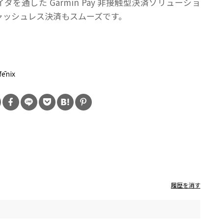
ダを通した Garmin Pay 非接触型決済ソリューショ
ャッシュレス決済もスムーズです。
：
fēnix
履歴を消す