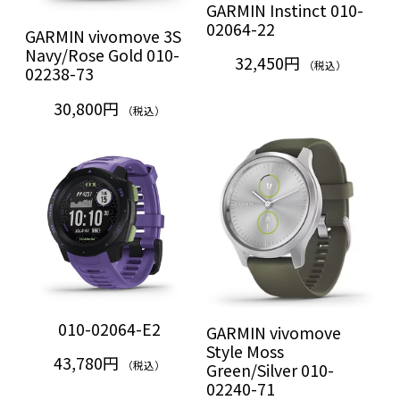
GARMIN Instinct 010-
02064-22
GARMIN vivomove 3S
Navy/Rose Gold 010-
32,450円
（税込）
02238-73
30,800円
（税込）
010-02064-E2
GARMIN vivomove
Style Moss
43,780円
（税込）
Green/Silver 010-
02240-71