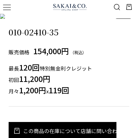
1
/
1
010-02410-35
154,000円
販売価格
（税込）
120回
最長
特別無金利クレジット
11,200円
初回
1,200円
119回
月々
x
この商品の在庫について店舗に問い合わせる