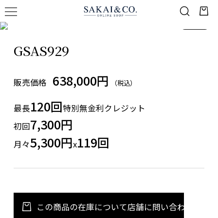
1
/
1
GSAS929
638,000円
販売価格
（税込）
120回
最長
特別無金利クレジット
7,300円
初回
5,300円
119回
月々
x
この商品の在庫について店舗に問い合わせる