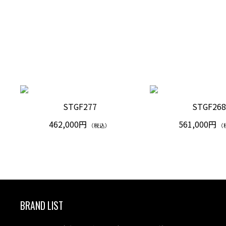
STGF277
STGF26
462,000円
561,000円
（税込）
（
BRAND LIST