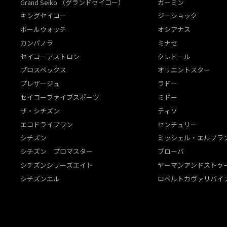
Grand Seiko （グランドセイコー）
ガーミン
キングセイコー
ジーショック
ボールウォッチ
オシアナス
カンパノラ
ミナセ
セイコーアストロン
クレドール
プロスペックス
オリエントスター
プレザージュ
ラドー
セイコーファイブスポーツ
ミドー
ザ・シチズン
ティソ
エコドライブワン
センチュリー
シチズン
ミッシェル・エルブラ
シチズン プロマスター
ブローバ
シチズンシリーズエイト
ヤーマンアンドストゥ
シチズンエル
ロベルトカヴァリバイ