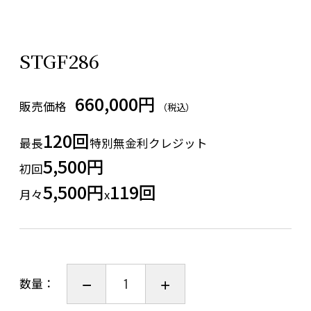
STGF286
660,000円
販売価格
（税込）
120回
最長
特別無金利クレジット
5,500円
初回
5,500円
119回
月々
x
数量：