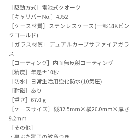
［駆動方式］電池式クオーツ
［キャリバーNo.］4J52
［ケース材質］ステンレスケース(一部18Kピン
クゴールド)
［ガラス材質］デュアルカーブサファイアガラ
ス
［コーティング］内面無反射コーティング
［精度］年差±10秒
［防水］日常生活用強化防水(10気圧)
［耐磁］あり
［重さ］67.0 g
［ケースサイズ］縦32.5mm×横26.0mm×厚さ
9.2mm
［その他］
・裏ぶた獅子の紋章つき