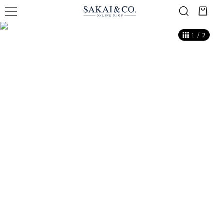
1
/
2