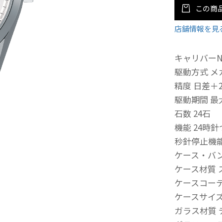
この商
店舗情報を見
キャリバーNo
駆動方式 
精度 日差＋
駆動期間 最
石数 24石
機能 24時
秒針停止機
ケース・バ
ケース材質
ケースコー
ケースサイズ 厚
ガラス材質