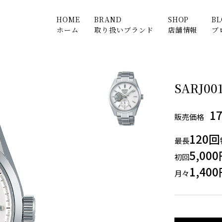
HOME
BRAND
SHOP
B
ホーム
取り扱いブランド
店舗情報
ブ
SARJ00
1
販売価格
120回
最長
5,00
初回
1,40
月々