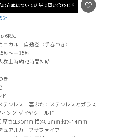
品の在庫について店舗に問い合わせる
る≫
 6R5J
メカニカル 自動巻（手巻つき）
25秒～－15秒
大巻上時約72時間持続
針つき
能
ンド
 ステンレス 裏ぶた：ステンレスとガラス
ティング ダイヤシールド
さ:13.5mm 横:40.2mm 縦:47.4mm
 デュアルカーブサファイア