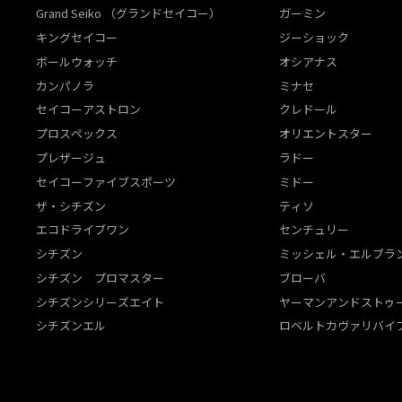
Grand Seiko （グランドセイコー）
ガーミン
キングセイコー
ジーショック
ボールウォッチ
オシアナス
カンパノラ
ミナセ
セイコーアストロン
クレドール
プロスペックス
オリエントスター
プレザージュ
ラドー
セイコーファイブスポーツ
ミドー
ザ・シチズン
ティソ
エコドライブワン
センチュリー
シチズン
ミッシェル・エルブラ
シチズン プロマスター
ブローバ
シチズンシリーズエイト
ヤーマンアンドストゥ
シチズンエル
ロベルトカヴァリバイ