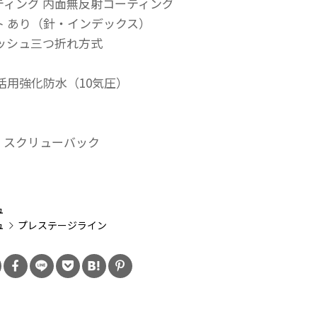
ティング 内面無反射コーティング
ト あり（針・インデックス）
プッシュ三つ折れ方式
活用強化防水（10気圧）
・スクリューバック
：
ュ
ュ
プレステージライン