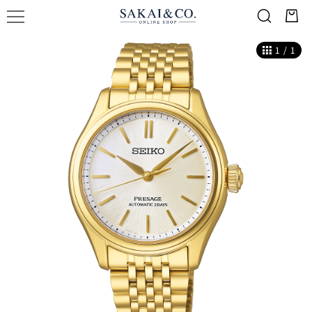
1
/
1