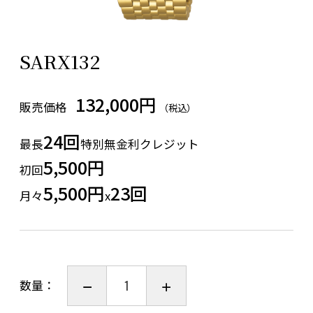
SARX132
132,000円
販売価格
（税込）
24回
最長
特別無金利クレジット
5,500円
初回
5,500円
23回
月々
x
数量：